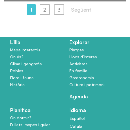
1
2
3
Següent
L'Illa
Explorar
Mapa interactiu
Platges
On és?
Llocs d’interés
Clima i geografia
Activitats
Pobles
En familia
Flora i fauna
Gastronomia
Història
Cultura i patrimoni
Agenda
Planifica
Idioma
On dormir?
Español
Fullets, mapes i guies
Català