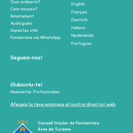
Com arribar-hi?
English
Com moure’s?
Français
Amarrament
Deutsch
Audioguies
Italiano
Aspectes útils
Nederlands
Formentera via WhatsApp
Portugues
Segueix-nos!
¡Subscriu-te!
Newsletter Profesionales
Afegeix la teva empresa al nostre directori web
Consell Insular de Formentera
Área de Turisme