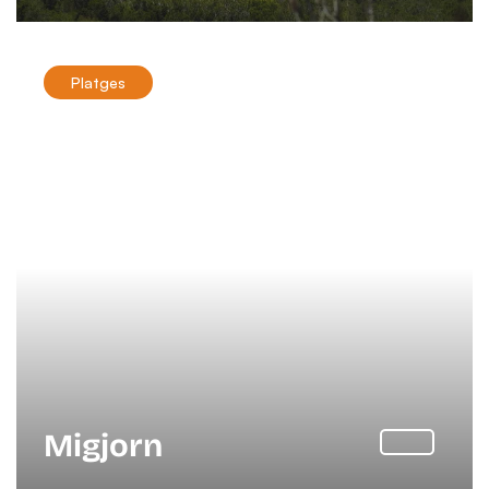
Platges
Migjorn