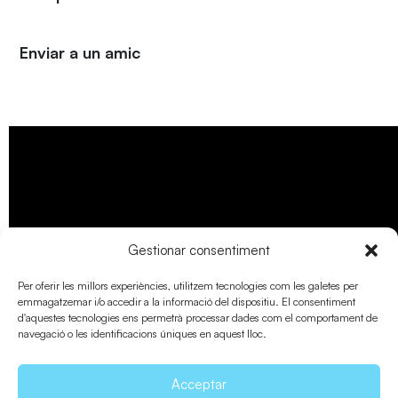
Enviar a un amic
Gestionar consentiment
Per oferir les millors experiències, utilitzem tecnologies com les galetes per
emmagatzemar i/o accedir a la informació del dispositiu. El consentiment
d'aquestes tecnologies ens permetrà processar dades com el comportament de
navegació o les identificacions úniques en aquest lloc.
Acceptar