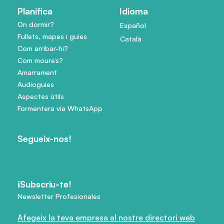
Planifica
Idioma
On dormir?
Español
Fullets, mapes i guies
Català
Com arribar-hi?
Com moure’s?
Amarrament
Audioguies
Aspectes útils
Formentera via WhatsApp
Segueix-nos!
¡Subscriu-te!
Newsletter Profesionales
Afegeix la teva empresa al nostre directori web