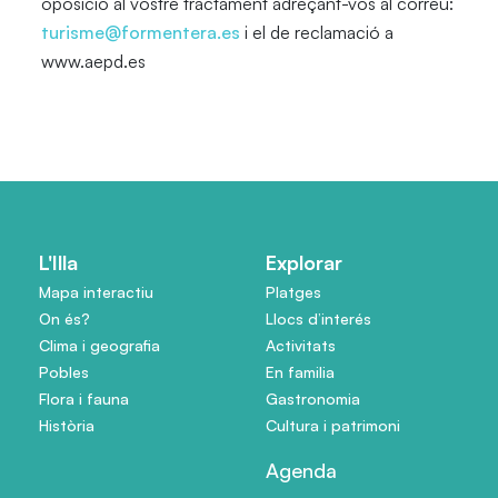
oposició al vostre tractament adreçant-vos al correu:
turisme@formentera.es
i el de reclamació a
www.aepd.es
L'Illa
Explorar
Mapa interactiu
Platges
On és?
Llocs d’interés
Clima i geografia
Activitats
Pobles
En familia
Flora i fauna
Gastronomia
Història
Cultura i patrimoni
Agenda