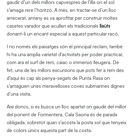
gaudir d’un dels millors capvespres de l’illa on el sol
s’amaga rere l’horitzó. A més, en tractar-se d’un lloc
arrecerat, antany es va aprofitar per construir moltes
casetes varador que acullen els tradicionals
llaüts
donant-li un encant especial a aquest particular racó.
I no només els paisatges són el principal reclam, també
hi ha una àmplia varietat d’activitats per poder practicar,
com ara el surf de rem, caiac o immersió lleugera. De
fet, una de les millors excursions que pots fer a rem des
d’aquí és cap als penya-segats de Punta Rasa on
s’amaguen unes meravelloses coves submarines dignes
d’una visita.
Així doncs, si es busca un lloc apartat on gaudir del millor
del ponent de Formentera, Cala Saona és de parada
obligada, sobretot quan s’acosta la posta sol que tenyeix
de colors únics aquesta part de la costa.