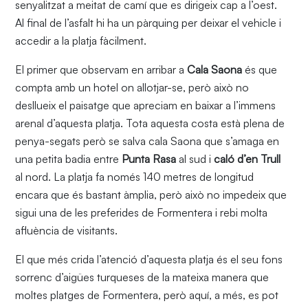
senyalitzat a meitat de camí que es dirigeix cap a l’oest.
Al final de l’asfalt hi ha un pàrquing per deixar el vehicle i
accedir a la platja fàcilment.
El primer que observam en arribar a
Cala Saona
és que
compta amb un hotel on allotjar-se, però això no
desllueix el paisatge que apreciam en baixar a l’immens
arenal d’aquesta platja. Tota aquesta costa està plena de
penya-segats però se salva cala Saona que s’amaga en
una petita badia entre
Punta Rasa
al sud i
caló d’en Trull
al nord. La platja fa només 140 metres de longitud
encara que és bastant àmplia, però això no impedeix que
sigui una de les preferides de Formentera i rebi molta
afluència de visitants.
El que més crida l’atenció d’aquesta platja és el seu fons
sorrenc d’aigües turqueses de la mateixa manera que
moltes platges de Formentera, però aquí, a més, es pot