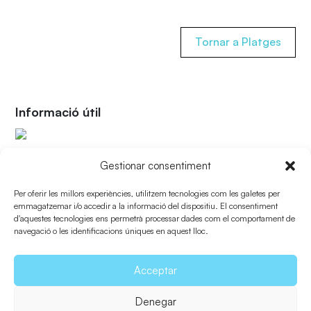
Tornar a Platges
Informació útil
Gestionar consentiment
Com arribar-hi?
Per oferir les millors experiències, utilitzem tecnologies com les galetes per
Descàrregues
emmagatzemar i/o accedir a la informació del dispositiu. El consentiment
d'aquestes tecnologies ens permetrà processar dades com el comportament de
Guia de platges
navegació o les identificacions úniques en aquest lloc.
Compartir
Acceptar
Denegar
Enviar a un amic