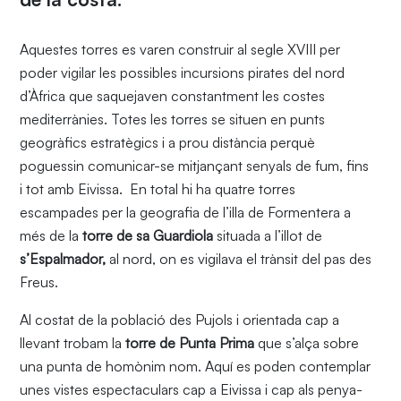
Aquestes torres es varen construir al segle XVIII per
poder vigilar les possibles incursions pirates del nord
d’Àfrica que saquejaven constantment les costes
mediterrànies. Totes les torres se situen en punts
geogràfics estratègics i a prou distància perquè
poguessin comunicar-se mitjançant senyals de fum, fins
i tot amb Eivissa. En total hi ha quatre torres
escampades per la geografia de l’illa de Formentera a
més de la
torre de sa
Guardiola
situada a l’illot de
s’Espalmador,
al nord, on es vigilava el trànsit del pas des
Freus.
Al costat de la població des Pujols i orientada cap a
llevant trobam la
torre de Punta Prima
que s’alça sobre
una punta de homònim nom. Aquí es poden contemplar
unes vistes espectaculars cap a Eivissa i cap als penya-