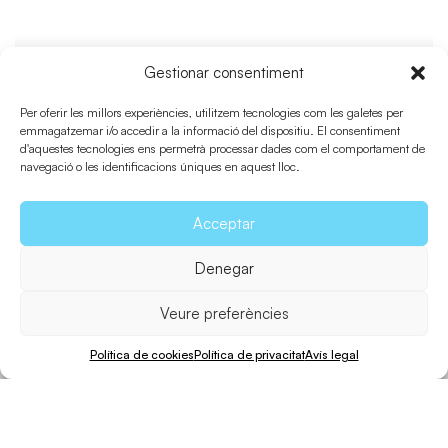
Gestionar consentiment
Per oferir les millors experiències, utilitzem tecnologies com les galetes per
emmagatzemar i/o accedir a la informació del dispositiu. El consentiment
d'aquestes tecnologies ens permetrà processar dades com el comportament de
navegació o les identificacions úniques en aquest lloc.
Sant Ferran
Acceptar
Denegar
Mapa de pobles de Formentera
Veure preferències
Política de cookies
Política de privacitat
Avís legal