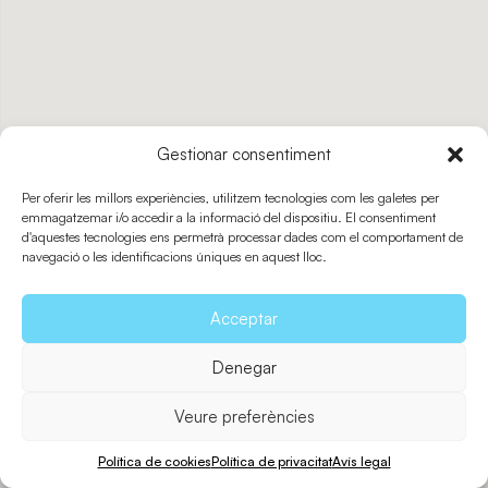
Torres de
defensa
Gestionar consentiment
Platges
Per oferir les millors experiències, utilitzem tecnologies com les galetes per
emmagatzemar i/o accedir a la informació del dispositiu. El consentiment
d'aquestes tecnologies ens permetrà processar dades com el comportament de
navegació o les identificacions úniques en aquest lloc.
Acceptar
Denegar
Veure preferències
Política de cookies
Política de privacitat
Avís legal