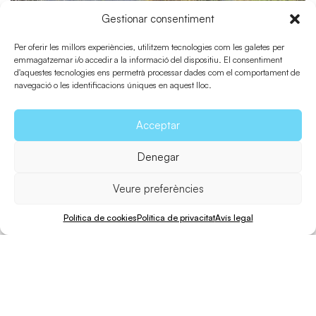
Gestionar consentiment
Per oferir les millors experiències, utilitzem tecnologies com les galetes per
Can Marroig i
emmagatzemar i/o accedir a la informació del dispositiu. El consentiment
d'aquestes tecnologies ens permetrà processar dades com el comportament de
Punta de sa
navegació o les identificacions úniques en aquest lloc.
Pedrera
Acceptar
Denegar
Veure preferències
Política de cookies
Política de privacitat
Avís legal