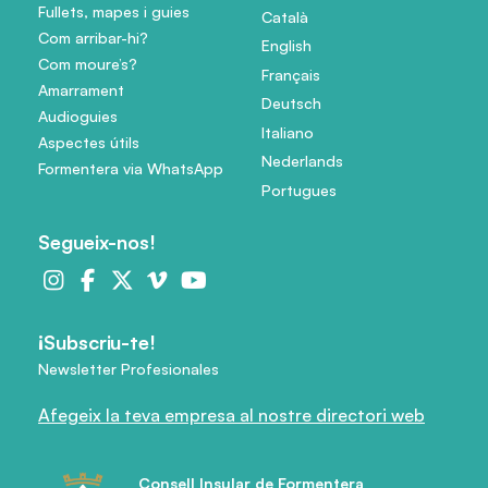
Fullets, mapes i guies
Català
Com arribar-hi?
English
Com moure’s?
Français
Amarrament
Deutsch
Audioguies
Italiano
Aspectes útils
Nederlands
Formentera via WhatsApp
Portugues
Segueix-nos!
¡Subscriu-te!
Newsletter Profesionales
Afegeix la teva empresa al nostre directori web
Consell Insular de Formentera