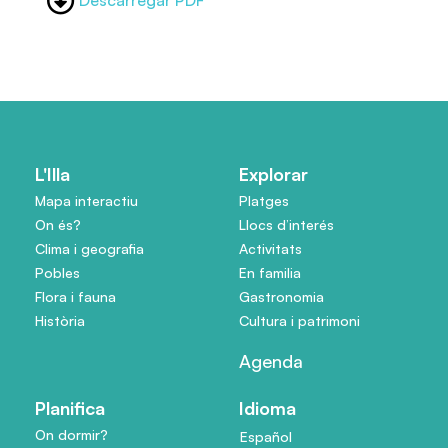
Descarregar PDF
L'Illa
Explorar
Mapa interactiu
Platges
On és?
Llocs d’interés
Clima i geografia
Activitats
Pobles
En familia
Flora i fauna
Gastronomia
Història
Cultura i patrimoni
Agenda
Planifica
Idioma
On dormir?
Español