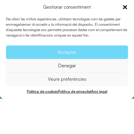
Gestionar consentiment
Més esdeveniments
Per oferir les millors experiències, utilitzem tecnologies com les galetes per
emmagatzemar i/o accedir a la informació del dispositiu. El consentiment
d'aquestes tecnologies ens permetrà processar dades com el comportament de
navegació o les identificacions úniques en aquest lloc.
Acceptar
L'Illa
Explorar
Denegar
Mapa interactiu
Platges
Veure preferències
On és?
Llocs d’interés
Clima i geografia
Activitats
Política de cookies
Política de privacitat
Avís legal
Pobles
En familia
Flora i fauna
Gastronomia
Història
Cultura i patrimoni
Agenda
Planifica
Idioma