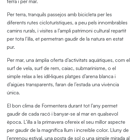
terra i per mar.
Per terra, tranquils passejos amb bicicleta per les
diferents rutes cicloturístiques, a peu pels innombrables
camins rurals, i visites a l’ampli patrimoni cultural repartit
per tota l’illa, et permetran gaudir de la natura en estat
pur.
Per mar, una àmplia oferta d’activitats aquàtiques, com el
surf de vela, surf de rem, caiac, submarinisme, o el
simple relax a les idíl·liques platges d’arena blanca i
d’aigües transparents, faran de l’estada una vivència
única.
El bon clima de Formentera durant tot l’any permet
gaudir de cada racó i banyar-se al mar en qualsevol
època. L’illa a la primavera ofereix el seu millor aspecte
per gaudir de la magnífica llum i increïble color. Lluny de
l’enrenou estival, una posta de sol o una simple mirada al