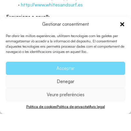
·
http://www.whitesandsurf.es
Excursions a cavall:
Gestionar consentiment
Es boixets: Tel. 669572896 |
www.rutasesboixets.com
Per oferir les millors experiències, utilitzem tecnologies com les galetes per
emmagatzemar i/o accedir a la informació del dispositiu. El consentiment
d'aquestes tecnologies ens permetrà processar dades com el comportament de
Passejades en bici i petites caminades
al mapa de
navegació o les identificacions úniques en aquest lloc.
rutes verdes que pots descarregar-te
aquí
.
Submarinisme
Acceptar
Vell Marí
– Tel. 971322105 |
www.vellmari.com
Denegar
Orcasub
– Tel. 971328001-639601839 |
www.orcasub.com
Veure preferències
Formentera Divers
– Tel. 971180561
Política de cookies
Política de privacitat
Avís legal
|
www.formenteradivers.com
Centre d’interpretació de Can Marroig:
Activitats per conèixer el Parc Natural de ses Salines