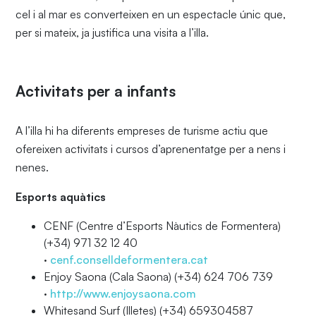
cel i al mar es converteixen en un espectacle únic que,
per si mateix, ja justifica una visita a l’illa.
Activitats per a infants
A l’illa hi ha diferents empreses de turisme actiu que
ofereixen activitats i cursos d’aprenentatge per a nens i
nenes.
Esports aquàtics
CENF (Centre d’Esports Nàutics de Formentera)
(+34) 971 32 12 40
·
cenf.conselldeformentera.cat
Enjoy Saona (Cala Saona) (+34) 624 706 739
·
http://www.enjoysaona.com
Whitesand Surf (Illetes) (+34) 659304587