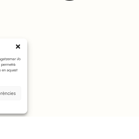
agatzemar i/o
s permetrà
s en aquest
erències