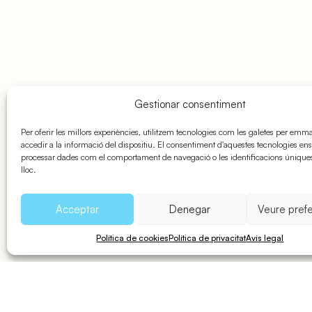
Gestionar consentiment
Per oferir les millors experiències, utilitzem tecnologies com les galetes per emm
accedir a la informació del dispositiu. El consentiment d'aquestes tecnologies en
processar dades com el comportament de navegació o les identificacions únique
lloc.
Acceptar
Denegar
Veure pref
Política de cookies
Política de privacitat
Avís legal