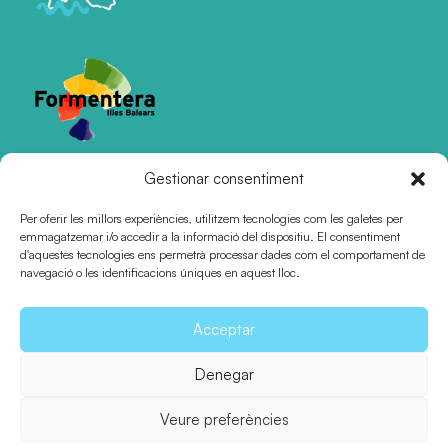
Gestionar consentiment
Certificacions
Per oferir les millors experiències, utilitzem tecnologies com les galetes per
emmagatzemar i/o accedir a la informació del dispositiu. El consentiment
d'aquestes tecnologies ens permetrà processar dades com el comportament de
navegació o les identificacions úniques en aquest lloc.
Acceptar
Pla de desenvolupament turístic
Avís legal
Denegar
Política de privacitat
Política de cookies
Veure preferències
Termes i condicions de compra