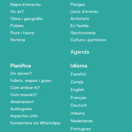
Mapa interactiu
Platges
On és?
Llocs d’interés
Clima i geografia
Activitats
Pobles
En familia
Flora i fauna
Gastronomia
Història
Cultura i patrimoni
Agenda
Planifica
Idioma
On dormir?
Español
Fullets, mapes i guies
Català
Com arribar-hi?
English
Com moure’s?
Français
Amarrament
Deutsch
Audioguies
Italiano
Aspectes útils
Nederlands
Formentera via WhatsApp
Portugues