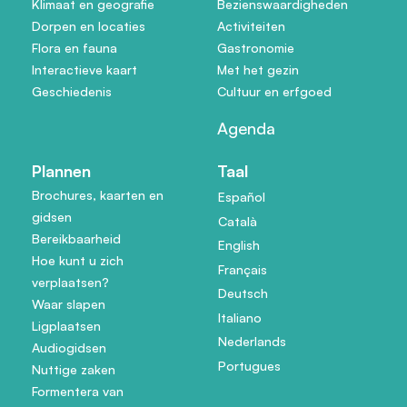
Klimaat en geografie
Bezienswaardigheden
Dorpen en locaties
Activiteiten
Flora en fauna
Gastronomie
Interactieve kaart
Met het gezin
Geschiedenis
Cultuur en erfgoed
Agenda
Plannen
Taal
Brochures, kaarten en
Español
gidsen
Català
Bereikbaarheid
English
Hoe kunt u zich
Français
verplaatsen?
Deutsch
Waar slapen
Italiano
Ligplaatsen
Nederlands
Audiogidsen
Portugues
Nuttige zaken
Formentera van