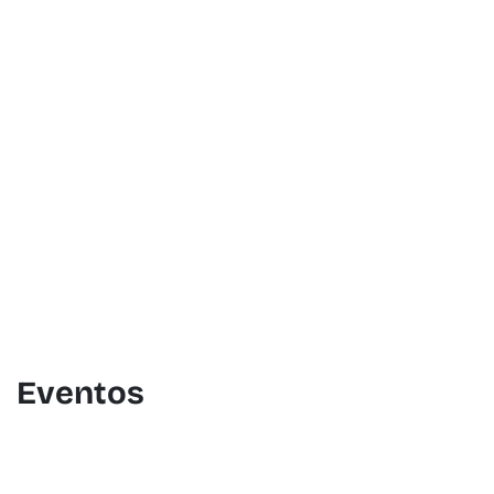
Deportes, cine, arte, música y muc
cita a lo largo del año en el enclav
Formentera gracias a su buen clima y
apartado puedes encontrar algunos 
pero puedes visitar la pestaña “Age
todos.
Eventos