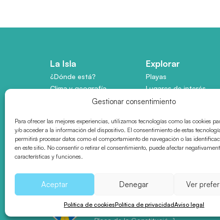
La Isla
Explorar
¿Dónde está?
Playas
Clima y geografía
Lugares de interés
Pueblos
Actividades
Gestionar consentimiento
Flora y fauna
Gastronomía
Para ofrecer las mejores experiencias, utilizamos tecnologías como las cookies p
Mapa interactivo
En familia
y/o acceder a la información del dispositivo. El consentimiento de estas tecnologí
Historia
Cultura y patrimonio
permitirá procesar datos como el comportamiento de navegación o las identifica
en este sitio. No consentir o retirar el consentimiento, puede afectar negativament
Agenda
características y funciones.
Aceptar
Denegar
Ver prefe
Consell Insular de Formentera
Política de cookies
Política de privacidad
Aviso legal
Área de Turisme