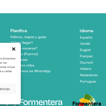
Planifica
Idioma
Folletos, mapas y guías
Español
¿Cómo llegar?
Català
¿Cómo moverse?
English
Amarres (Puertos)
Français
ara almacenar
Audioguías
Deutsch
as nos
Aspectos útiles
ciones únicas
Italiano
Formentera via WhatsApp
e a ciertas
Nederlands
Portugues
rencias