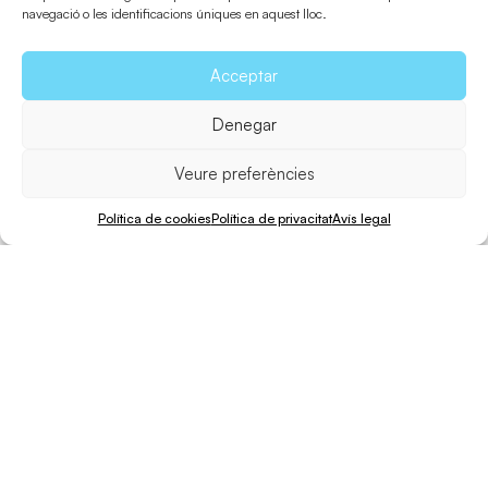
navegació o les identificacions úniques en aquest lloc.
Acceptar
Denegar
Veure preferències
Política de cookies
Política de privacitat
Avís legal
Bicicleta
Caminar
Distància
Desnivell
Dificultat
60 min.
170 min.
9,7 Km.
94 m.
Medi
Aquest trajecte és la tercera opció per arribar al Far des
Cap i la torre des Garroveret. La singularitat d’aquest
recorregut és que neix de la zona des Mal Pas, àrea molt