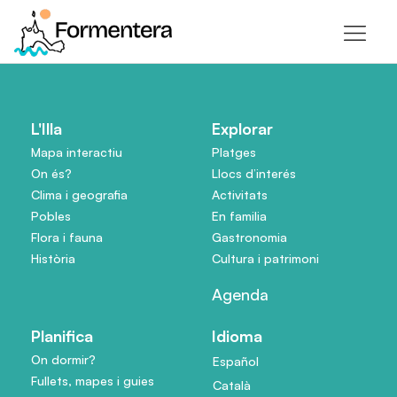
L'Illa
Explorar
Mapa interactiu
Platges
On és?
Llocs d’interés
Clima i geografia
Activitats
Pobles
En familia
Flora i fauna
Gastronomia
Història
Cultura i patrimoni
Agenda
Planifica
Idioma
On dormir?
Español
Fullets, mapes i guies
Català