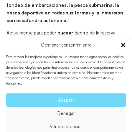
fondeo de embarcaciones, la pesca submarina, la
pesca deportiva en todas sus formas y la inmersión
con escafandra autónoma.
Actualmente para poder
bucear
dentro de la reserva
marina hace falta obtener una
autorización
que expide
Gestionar consentimiento
la Consejería de Agricultura y Pesca (teléfono
971176100). Más información
aquí
.
Para ofrecer las mejores experiencias, utilizamos tecnologías como las cookies
para almacenar y/o acceder a la información del dispositivo. El consentimiento
Para obtener información sobre
licencias de pesca
de estas tecnologías nos permitirá procesar datos como el comportamiento de
navegación o las identificaciones únicas en este sitio. No consentir o retirar el
puede llamar al 971321087 (ext 3410) o vía mail
consentimiento, puede afectar negativamente a ciertas características y
pesca@conselldeformentera.cat
funciones.
Aceptar
Volver a Flora y fauna
Denegar
Ver preferencias