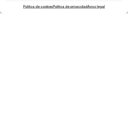
Descargas
Política de cookies
Política de privacidad
Aviso legal
Mapa de la reserva Marina dels Freus
Compartir
Enviar a un amigo