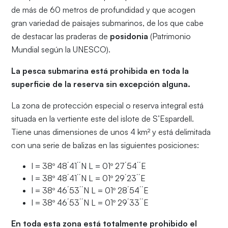
de más de 60 metros de profundidad y que acogen
gran variedad de paisajes submarinos, de los que cabe
de destacar las praderas de
posidonia
(Patrimonio
Mundial según la UNESCO).
La pesca submarina está prohibida en toda la
superficie de la reserva sin excepción alguna.
La zona de protección especial o reserva integral está
situada en la vertiente este del islote de S’Espardell.
Tiene unas dimensiones de unos 4 km² y está delimitada
con una serie de balizas en las siguientes posiciones:
l = 38º 48´41´´N L = 01º 27´54´´E
l = 38º 48´41´´N L = 01º 29´23´´E
l = 38º 46´53´´N L = 01º 28´54´´E
l = 38º 46´53´´N L = 01º 29´33´´E
En toda esta zona está totalmente prohibido el