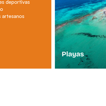
es deportivas
io
 artesanos
Playas