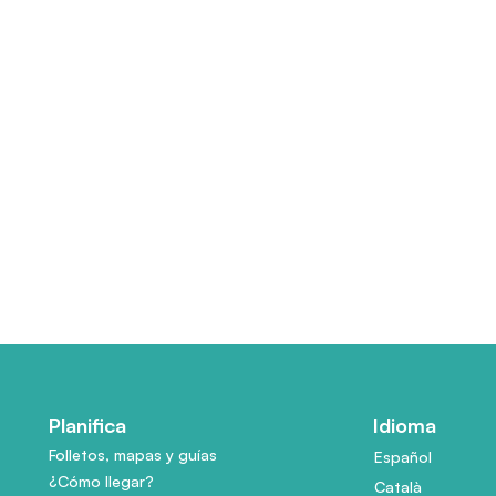
Planifica
Idioma
Folletos, mapas y guías
Español
¿Cómo llegar?
Català