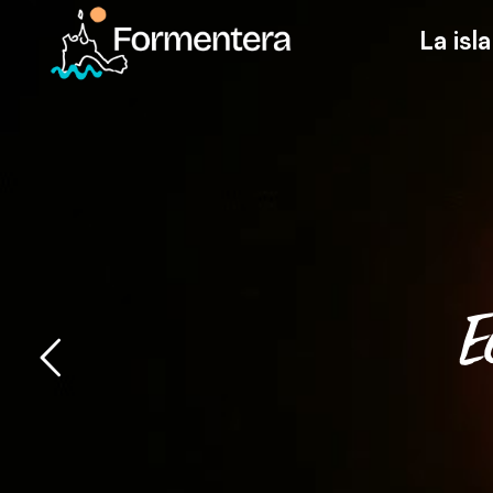
La isla
E