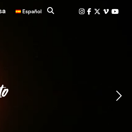
sa
Español
to