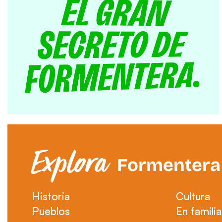
Explora
Formentera
Historia
Cultura
Pueblos
En familia