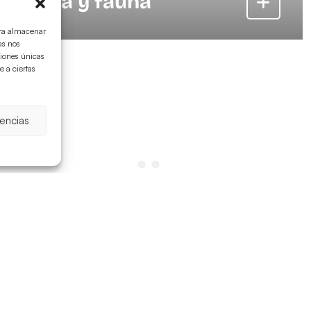
Flora y fauna
ara almacenar
as nos
ciones únicas
e a ciertas
rencias
Más eventos