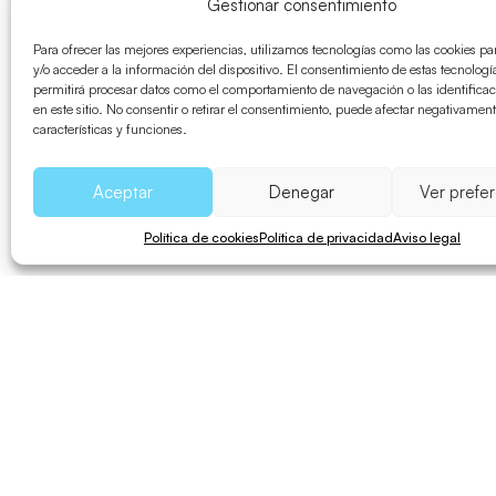
Playas
Gestionar consentimiento
Para ofrecer las mejores experiencias, utilizamos tecnologías como las cookies p
y/o acceder a la información del dispositivo. El consentimiento de estas tecnologí
permitirá procesar datos como el comportamiento de navegación o las identifica
en este sitio. No consentir o retirar el consentimiento, puede afectar negativament
características y funciones.
Eventos en Formentera
Aceptar
Denegar
Ver prefe
Política de cookies
Política de privacidad
Aviso legal