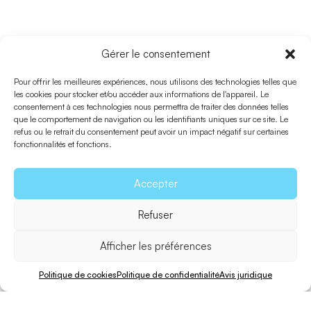
ROUTE 12
Gérer le consentement
Es Cap – Torrent De
Pour offrir les meilleures expériences, nous utilisons des technologies telles que
les cookies pour stocker et/ou accéder aux informations de l'appareil. Le
S’Alga
consentement à ces technologies nous permettra de traiter des données telles
que le comportement de navigation ou les identifiants uniques sur ce site. Le
refus ou le retrait du consentement peut avoir un impact négatif sur certaines
fonctionnalités et fonctions.
Accepter
Refuser
Afficher les préférences
Politique de cookies
Politique de confidentialité
Avis juridique