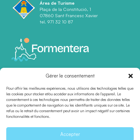
Área de Turisme
Plaça de la Constitució, 1
07860 Sant Francesc Xavier
tel. 971 32 10 87
Gérer le consentement
Pour offrir les meilleures expériences, nous utilisons des technologies telles que
les cookies pour stocker et/ou accéder aux informations de l'appareil. Le
consentement à ces technologies nous permettra de traiter des données telles
que le comportement de navigation ou les identifiants uniques sur ce site. Le
refus ou le retrait du consentement peut avoir un impact négatif sur certaines
Certifications
fonctionnalités et fonctions.
Accepter