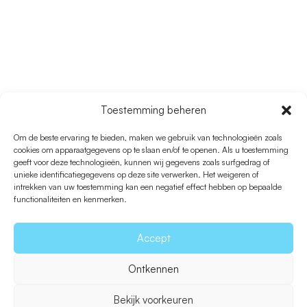
ROUTE 12
Toestemming beheren
Es Cap – Torrent De
Om de beste ervaring te bieden, maken we gebruik van technologieën zoals
cookies om apparaatgegevens op te slaan en/of te openen. Als u toestemming
S’Alga
geeft voor deze technologieën, kunnen wij gegevens zoals surfgedrag of
unieke identificatiegegevens op deze site verwerken. Het weigeren of
intrekken van uw toestemming kan een negatief effect hebben op bepaalde
functionaliteiten en kenmerken.
Accept
Ontkennen
Bekijk voorkeuren