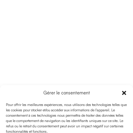
ROUTE 28
Gérer le consentement
El Pilar De La Mola –
Pour offrir les meilleures expériences, nous utilisons des technologies telles que
les cookies pour stocker et/ou accéder aux informations de l'appareil. Le
Punta Roja
consentement à ces technologies nous permettra de traiter des données telles
que le comportement de navigation ou les identifiants uniques sur ce site. Le
refus ou le retrait du consentement peut avoir un impact négatif sur certaines
fonctionnalités et fonctions.