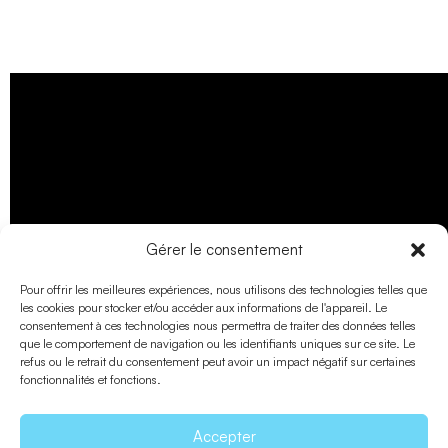
Gérer le consentement
Pour offrir les meilleures expériences, nous utilisons des technologies telles que
les cookies pour stocker et/ou accéder aux informations de l'appareil. Le
consentement à ces technologies nous permettra de traiter des données telles
que le comportement de navigation ou les identifiants uniques sur ce site. Le
refus ou le retrait du consentement peut avoir un impact négatif sur certaines
fonctionnalités et fonctions.
Accepter