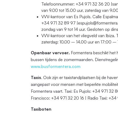
Telefoonnummer: +34 971 32 36 20 |san
van 9.00 tot 15.00 uur, zaterdag van 9.0
VVV-kantoor van Es Pujols. Calle Espal
+34 971 32 89 97 |espujols@formentera.e
zondag van 9 tot 14 uur. Gesloten op din
VVV-kantoor van het vliegveld van Ibiza
zaterdag: 10.00 – 14.00 uur en 17:00 – 
Openbaar vervoer.
Formentera beschikt het h
bussen tijdens de zomermaanden. Dienstregeling
www.busformentera.com
Taxis
. Ook zijn er taxistandplaatsen bij de have
aangepast voor mensen met beperkte mobiliteit. 
Formentera vaart. Taxi: Es Pujols: +34 971 32 
Francisco: +34 971 32 20 16 | Radio Taxi: +34
Taxiboten