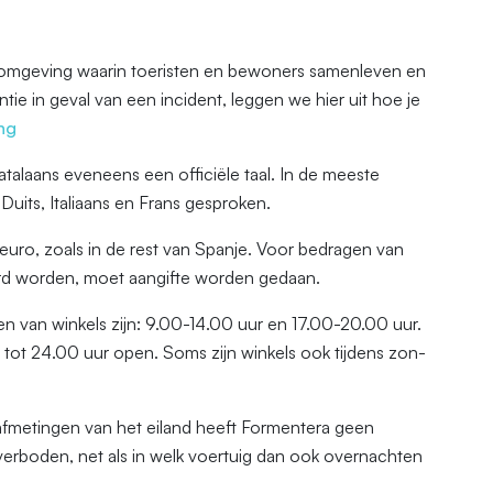
ge omgeving waarin toeristen en bewoners samenleven en
tie in geval van een incident, leggen we hier uit hoe je
ng
atalaans eveneens een officiële taal. In de meeste
uits, Italiaans en Frans gesproken.
 euro, zoals in de rest van Spanje. Voor bedragen van
erd worden, moet aangifte worden gedaan.
den van winkels zijn: 9.00-14.00 uur en 17.00-20.00 uur.
 tot 24.00 uur open. Soms zijn winkels ook tijdens zon-
afmetingen van het eiland heeft Formentera geen
 verboden, net als in welk voertuig dan ook overnachten