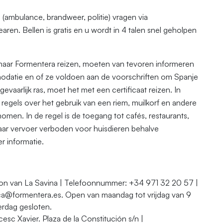
 (ambulance, brandweer, politie) vragen via
ren. Bellen is gratis en u wordt in 4 talen snel geholpen
naar Formentera reizen, moeten van tevoren informeren
odatie en of ze voldoen aan de voorschriften om Spanje
gevaarlijk ras, moet het met een certificaat reizen. In
egels over het gebruik van een riem, muilkorf en andere
men. In de regel is de toegang tot cafés, restaurants,
aar vervoer verboden voor huisdieren behalve
 informatie.
ion van La Savina | Telefoonnummer: +34 971 32 20 57 |
ica@formentera.es. Open van maandag tot vrijdag van 9
erdag gesloten.
esc Xavier. Plaza de la Constitución s/n |