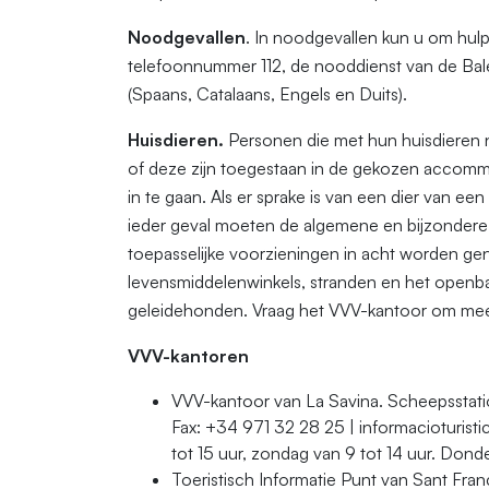
Noodgevallen
. In noodgevallen kun u om hulp
telefoonnummer 112, de nooddienst van de Balea
(Spaans, Catalaans, Engels en Duits).
Huisdieren.
Personen die met hun huisdieren 
of deze zijn toegestaan in de gekozen accomm
in te gaan. Als er sprake is van een dier van een 
ieder geval moeten de algemene en bijzondere r
toepasselijke voorzieningen in acht worden geno
levensmiddelenwinkels, stranden en het openb
geleidehonden. Vraag het VVV-kantoor om meer
VVV-kantoren
VVV-kantoor van La Savina. Scheepsstat
Fax: +34 971 32 28 25 | informacioturist
tot 15 uur, zondag van 9 tot 14 uur. Dond
Toeristisch Informatie Punt van Sant Franc