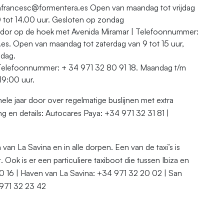
francesc@formentera.es Open van maandag tot vrijdag
0 tot 14.00 uur. Gesloten op zondag
mador op de hoek met Avenida Miramar | Telefoonnummer:
s. Open van maandag tot zaterdag van 9 tot 15 uur,
sdag.
. Telefoonnummer: + 34 971 32 80 91 18. Maandag t/m
19:00 uur.
ele jaar door over regelmatige buslijnen met extra
 en details: Autocares Paya: +34 971 32 31 81 |
n van La Savina en in alle dorpen. Een van de taxi’s is
Ook is er een particuliere taxiboot die tussen Ibiza en
80 16 | Haven van La Savina: +34 971 32 20 02 | San
 971 32 23 42