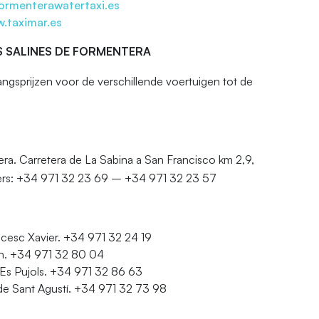
ormenterawatertaxi.es
.taximar.es
 SALINES DE FORMENTERA
gangsprijzen voor de verschillende voertuigen tot de
a. Carretera de La Sabina a San Francisco km 2,9,
rs: +34 971 32 23 69 – +34 971 32 23 57
ncesc Xavier. +34 971 32 24 19
an. +34 971 32 80 04
 Es Pujols. +34 971 32 86 63
 de Sant Agustí. +34 971 32 73 98