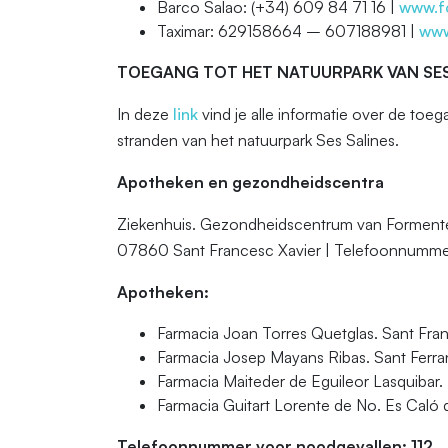
Barco Salao: (+34) 609 84 71 16 |
www.f
Taximar: 629158664 – 607188981 |
www
TOEGANG TOT HET NATUURPARK VAN SES
In deze
link
vind je alle informatie over de toe
stranden van het natuurpark Ses Salines.
Apotheken en gezondheidscentra
Ziekenhuis. Gezondheidscentrum van Formenter
07860 Sant Francesc Xavier | Telefoonnumme
Apotheken:
Farmacia Joan Torres Quetglas. Sant Fra
Farmacia Josep Mayans Ribas. Sant Ferr
Farmacia Maiteder de Eguileor Lasquibar.
Farmacia Guitart Lorente de No. Es Caló
Telefoonnummer voor noodgevallen: 112