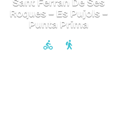
Sant Ferran De Ses
Roques – Es Pujols –
Punta Prima
Fiets
Wandelen
Afstand
Oneffenheden
Moeilijkheid
15 min.
40 min.
2,6 Km.
28 m.
Gemakkelijk