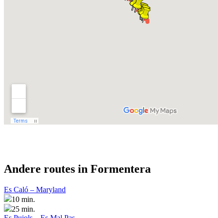
Andere routes in Formentera
Es Caló – Maryland
10 min.
25 min.
Es Pujols – Es Mal Pas