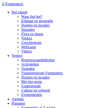
Het eiland
Waar ligt het?
Klimaat en geografie
Dorpen en locaties
Stranden
Flora en fauna
Verken
Geschiedenis
Webcams
Videos
Verken
Bezienswaardigheden
Activiteiten
Stranden
Vuurtorenroute Formentera
Dorpen en locaties
Met het gezin
Gastronomie
Cultuur en erfgoed
Evenementen
Agenda
Planning
Formentera in 5 dagen