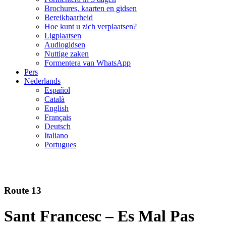
Brochures, kaarten en gidsen
Bereikbaarheid
Hoe kunt u zich verplaatsen?
Ligplaatsen
Audiogidsen
Nuttige zaken
Formentera van WhatsApp
Pers
Nederlands
Español
Català
English
Français
Deutsch
Italiano
Portugues
Route 13
Sant Francesc – Es Mal Pas