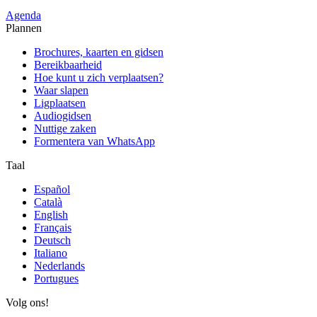
Agenda
Plannen
Brochures, kaarten en gidsen
Bereikbaarheid
Hoe kunt u zich verplaatsen?
Waar slapen
Ligplaatsen
Audiogidsen
Nuttige zaken
Formentera van WhatsApp
Taal
Español
Català
English
Français
Deutsch
Italiano
Nederlands
Portugues
Volg ons!