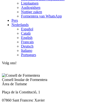
Ligplaatsen
Audiogidsen
Nuttige zaken
Formentera van WhatsApp
Pers
Nederlands
Español
Català
English
Français
Deutsch
Italiano
Portugues
Volg ons!
Consell Insular de Formentera
Área de Turisme
Plaça de la Constitució, 1
07860 Sant Francesc Xavier