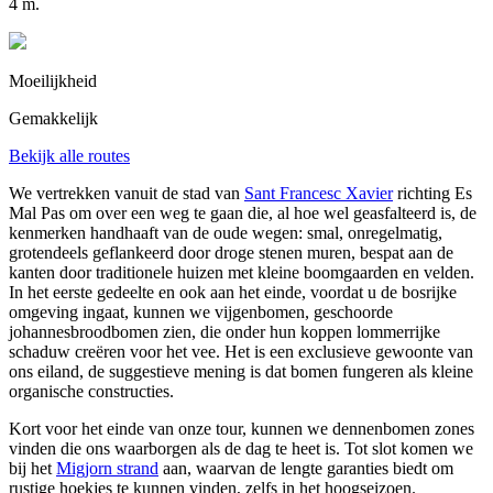
4 m.
Moeilijkheid
Gemakkelijk
Bekijk alle routes
We vertrekken vanuit de stad van
Sant Francesc Xavier
richting Es
Mal Pas om over een weg te gaan die, al hoe wel geasfalteerd is, de
kenmerken handhaaft van de oude wegen: smal, onregelmatig,
grotendeels geflankeerd door droge stenen muren, bespat aan de
kanten door traditionele huizen met kleine boomgaarden en velden.
In het eerste gedeelte en ook aan het einde, voordat u de bosrijke
omgeving ingaat, kunnen we vijgenbomen, geschoorde
johannesbroodbomen zien, die onder hun koppen lommerrijke
schaduw creëren voor het vee. Het is een exclusieve gewoonte van
ons eiland, de suggestieve mening is dat bomen fungeren als kleine
organische constructies.
Kort voor het einde van onze tour, kunnen we dennenbomen zones
vinden die ons waarborgen als de dag te heet is. Tot slot komen we
bij het
Migjorn strand
aan, waarvan de lengte garanties biedt om
rustige hoekjes te kunnen vinden, zelfs in het hoogseizoen.