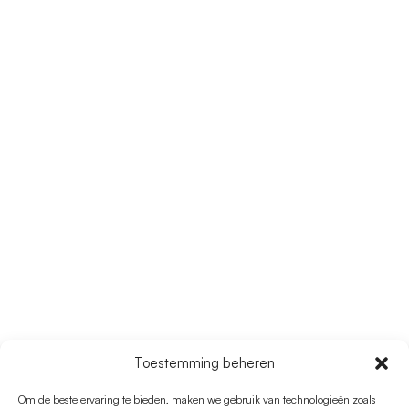
ROUTE 6
Toestemming beheren
Sant Francesc –
Om de beste ervaring te bieden, maken we gebruik van technologieën zoals