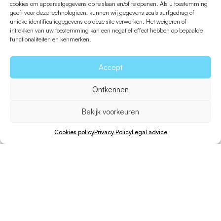
cookies om apparaatgegevens op te slaan en/of te openen. Als u toestemming
Portossalé
geeft voor deze technologieën, kunnen wij gegevens zoals surfgedrag of
unieke identificatiegegevens op deze site verwerken. Het weigeren of
intrekken van uw toestemming kan een negatief effect hebben op bepaalde
functionaliteiten en kenmerken.
Accept
Ontkennen
Bekijk voorkeuren
Cookies policy
Privacy Policy
Legal advice
Fiets
Wandelen
Afstand
Oneffenheden
Moeilijkheid
20 min.
40 min.
2,3 Km.
20 m.
Gemiddeld