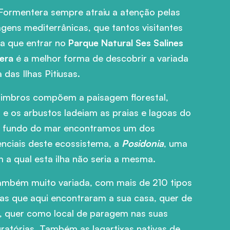
 Formentera sempre atraiu a atenção pelas
sagens mediterrânicas, que tantos visitantes
a que entrar no
Parque Natural Ses Salines
tera
é a melhor forma de descobrir a variada
a das Ilhas Pitiusas.
 zimbros compõem a paisagem florestal,
e os arbustos ladeiam as praias e lagoas do
o fundo do mar encontramos um dos
enciais deste ecossistema, a
Posidonia
, uma
 a qual esta ilha não seria a mesma.
também muito variada, com mais de 210 tipos
as que aqui encontraram a sua casa, quer de
 quer como local de paragem nas suas
ratórias. Também as lagartixas nativas de