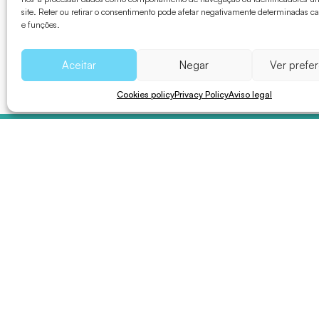
site. Reter ou retirar o consentimento pode afetar negativamente determinadas car
e funções.
Aceitar
Negar
Ver prefe
Cookies policy
Privacy Policy
Aviso legal
A ilha
Explorar
Onde está?
Praias
Clima e geografia
Locais de interesse
Aldeias
Atividades
Flora e fauna
Gastronomia
Mapa interativo
Em família
História
Cultura e património
Agenda