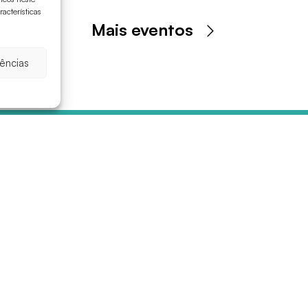
acterísticas
Mais eventos
rências
Planeje
Idioma
Folhetos, mapas e guias
Español
Como chegar
Català
Como se deslocar?
English
Onde dormir
Français
Amarrações
Deutsch
Audioguias
Italiano
Informações úteis
Nederlands
Formentera via WhatsApp
Portugues