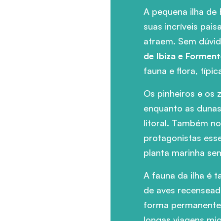
A pequena ilha de
suas incríveis pai
atraem. Sem dúvid
de Ibiza e Formen
fauna e flora, típic
Os pinheiros e os
enquanto as dunas 
litoral. Também n
protagonistas ess
planta marinha sem
A fauna da ilha é 
de aves recensead
forma permanente,
longas viagens mig