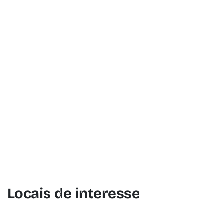
Locais de int
Fomentera
Para obter as melhores recordações
perder estes locais emblemáticos: fa
e muito mais é o que encontrará na 
de interesse.
Locais de interesse