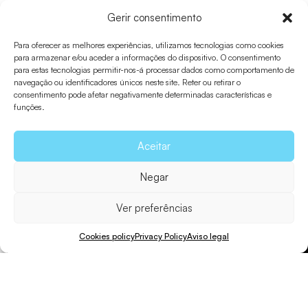
Voltar a Flora e fauna
Gerir consentimento
Para oferecer as melhores experiências, utilizamos tecnologias como cookies
para armazenar e/ou aceder a informações do dispositivo. O consentimento
para estas tecnologias permitir-nos-á processar dados como comportamento de
Compartilhar
navegação ou identificadores únicos neste site. Reter ou retirar o
consentimento pode afetar negativamente determinadas características e
funções.
Enviar para um amigo
Aceitar
Negar
Ver preferências
Cookies policy
Privacy Policy
Aviso legal