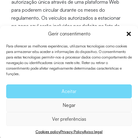
autorização única através de uma plataforma Web
para poderem circular durante os meses do
regulamento. Os veículos autorizados a estacionar
na zona azul serão incluídos por defeito na lista de
veículos autorizados a circular.
Gerir consentimento
Para oferecer as melhores experiências, utilizamos tecnologias como cookies
para armazenar e/ou aceder a informações do dispositivo. O consentimento
para estas tecnologias permitir-nos-á processar dados como comportamento de
Planifica tu viaje
navegação ou identificadores únicos neste site. Reter ou retirar o
consentimento pode afetar negativamente determinadas características e
Folhetos, mapas e guias
funções.
Como chegar
Como se deslocar?
Aceitar
Onde dormir
Amarrações
Negar
Audioguias
Informações úteis
Ver preferências
Formentera via WhatsApp
Cookies policy
Privacy Policy
Aviso legal