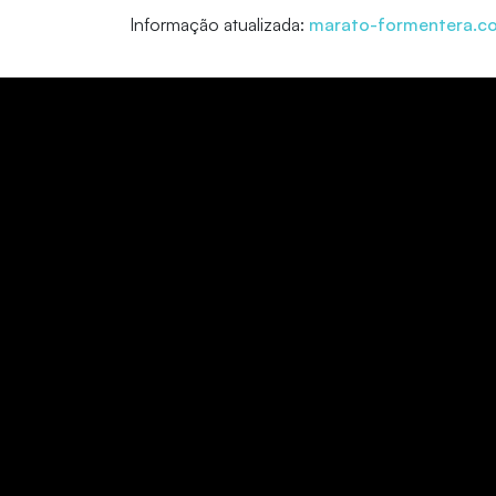
Informação atualizada:
marato-formentera.c