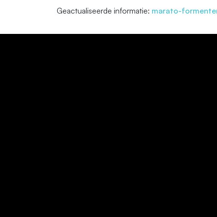
Geactualiseerde informatie:
marato-formente