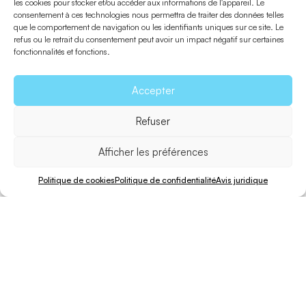
les cookies pour stocker et/ou accéder aux informations de l'appareil. Le
Es Caló – Maryland
consentement à ces technologies nous permettra de traiter des données telles
que le comportement de navigation ou les identifiants uniques sur ce site. Le
refus ou le retrait du consentement peut avoir un impact négatif sur certaines
fonctionnalités et fonctions.
Accepter
Refuser
Afficher les préférences
Politique de cookies
Politique de confidentialité
Avis juridique
Vélo
Marcher
Distance
Inégalité
Difficulté
10 min.
25 min.
1,4 Km.
29 m.
Moyenne
Dans la partie est de l’île, avant la montée à la Mola, les