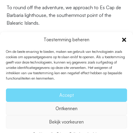
To round off the adventure, we approach to Es Cap de
Barbaria lighthouse, the southernmost point of the
Balearic Islands.
The paper map and stickers can be picked up at the
Toestemming beheren
island’s tourist information offices.
Om de beste ervaring te bieden, maken we gebruik van technologieën zoals
cookies om apparaatgegevens op te slaan en/of te openen. Als u toestemming
geeft voor deze technologieën, kunnen wij gegevens zoals surfgedrag of
unieke identificatiegegevens op deze site verwerken. Het weigeren of
intrekken van uw toestemming kan een negatief effect hebben op bepaalde
functionaliteiten en kenmerken.
Terug naar Met het gezin
Accept
Ontkennen
Aandeel
Bekijk voorkeuren