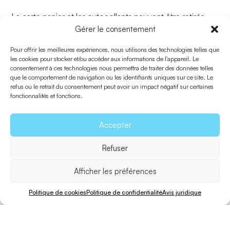
La carte papier et les autocollants peuvent être retirés
Gérer le consentement
dans les offices de tourisme de l’île.
Pour offrir les meilleures expériences, nous utilisons des technologies telles que
les cookies pour stocker et/ou accéder aux informations de l'appareil. Le
consentement à ces technologies nous permettra de traiter des données telles
que le comportement de navigation ou les identifiants uniques sur ce site. Le
refus ou le retrait du consentement peut avoir un impact négatif sur certaines
fonctionnalités et fonctions.
Retourner à En famille
Accepter
Refuser
Partager
Afficher les préférences
Envoyer à un ami
Politique de cookies
Politique de confidentialité
Avis juridique