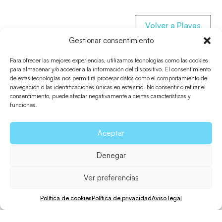
Volver a Playas
Gestionar consentimiento
Para ofrecer las mejores experiencias, utilizamos tecnologías como las cookies
para almacenar y/o acceder a la información del dispositivo. El consentimiento
Información útil
de estas tecnologías nos permitirá procesar datos como el comportamiento de
navegación o las identificaciones únicas en este sitio. No consentir o retirar el
consentimiento, puede afectar negativamente a ciertas características y
funciones.
¿Cómo llegar?
Aceptar
Descargas
Denegar
Guía de playas
Información acceso Parque Natural de Ses Salines de
Ver preferencias
Formentera
Política de cookies
Política de privacidad
Aviso legal
Compartir