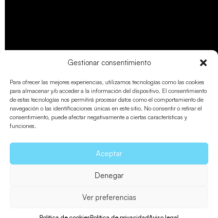
Gestionar consentimiento
Para ofrecer las mejores experiencias, utilizamos tecnologías como las cookies
para almacenar y/o acceder a la información del dispositivo. El consentimiento
de estas tecnologías nos permitirá procesar datos como el comportamiento de
navegación o las identificaciones únicas en este sitio. No consentir o retirar el
consentimiento, puede afectar negativamente a ciertas características y
funciones.
Aceptar
Denegar
Ver preferencias
Política de cookies
Política de privacidad
Aviso legal