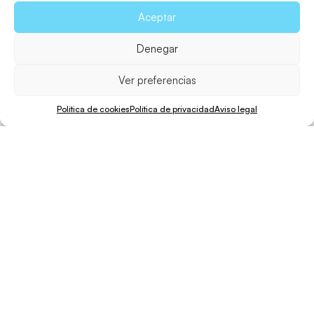
Aceptar
Denegar
Ver preferencias
Política de cookies
Política de privacidad
Aviso legal
Bicicleta
Caminar
Distancia
Desnivel
Dificultad
60 min.
165 min.
9,6 Km.
73 m.
Medio
La imagen de un paisaje casi desértico, una carretera
estrecha, el faro lejano en el centro y el azul del mar al
fondo, forma parte del imaginario cinematográfico
colectivo. El faro protagonista de esta fotografía
captada por Julio Medem en «Lucía y el sexo» es el de