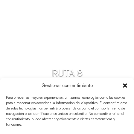
RUTA 8
Sant Francesc – Ses
Gestionar consentimiento
Bardetes – Far De
Para ofrecer las mejores experiencias, utilizamos tecnologías como las cookies
para almacenar y/o acceder a la información del dispositivo. El consentimiento
Barbaria
de estas tecnologías nos permitirá procesar datos como el comportamiento de
navegación o las identificaciones únicas en este sitio. No consentir o retirar el
consentimiento, puede afectar negativamente a ciertas características y
funciones.