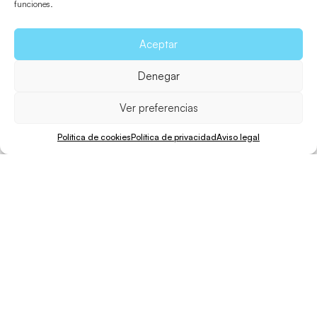
funciones.
Aceptar
Denegar
Ver preferencias
Política de cookies
Política de privacidad
Aviso legal
Bicicleta
Caminar
Distancia
Desnivel
Dificultad
20 min.
60 min.
4,2 Km.
4 m.
Fácil
Quien conoce un poco Formentera puede certificar
que uno de los lugares más especiales e incomparables
de la isla es Cala en Baster. Se trata de un refugio de