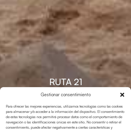
RUTA 21
Sant Ferran – Cala En
Gestionar consentimiento
Baster – Platja De
Para ofrecer las mejores experiencias, utilizamos tecnologías como las cookies
para almacenar y/o acceder a la información del dispositivo. El consentimiento
Migjorn
de estas tecnologías nos permitirá procesar datos como el comportamiento de
navegación o las identificaciones únicas en este sitio. No consentir o retirar el
consentimiento, puede afectar negativamente a ciertas características y