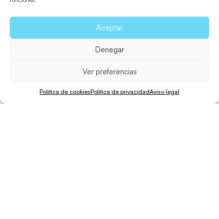
Aceptar
Denegar
Ver preferencias
Política de cookies
Política de privacidad
Aviso legal
Caminar
Distancia
Desnivel
Dificultad
50 min.
2,4 Km.
87 m.
Difícil
La característica de la ruta 26 es su fuerte desnivel, que
hace más recomendable recorrerla a pie en lugar de en
bicicleta, exceptuando a quienes estén acostumbrados
a descender con su bicicleta terrenos abruptos y poco