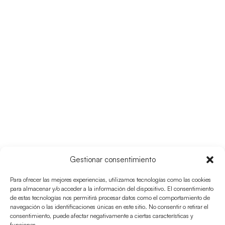
RUTA 26
Gestionar consentimiento
Racó De Sa Pujada –
Para ofrecer las mejores experiencias, utilizamos tecnologías como las cookies
para almacenar y/o acceder a la información del dispositivo. El consentimiento
Es Ram
de estas tecnologías nos permitirá procesar datos como el comportamiento de
navegación o las identificaciones únicas en este sitio. No consentir o retirar el
consentimiento, puede afectar negativamente a ciertas características y
funciones.