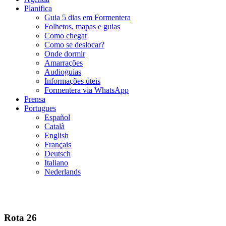
Planifica
Guia 5 dias em Formentera
Folhetos, mapas e guias
Como chegar
Como se deslocar?
Onde dormir
Amarrações
Audioguias
Informações úteis
Formentera via WhatsApp
Prensa
Portugues
Español
Català
English
Français
Deutsch
Italiano
Nederlands
Rota 26