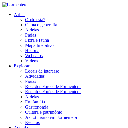
A ilha
Onde está?
Clima e geografia
Aldeias
Praias
Flora e fauna
Mapa Interativo
História
Webcams
Vídeos
Explorar
Locais de interesse
Atividades
Praias
Rota dos Faróis de Formentera
Rota dos Faróis de Formentera
Aldeias
Em família
Gastronomia
Cultura e património
Astroturismo em Formentera
Eventos
Agenda