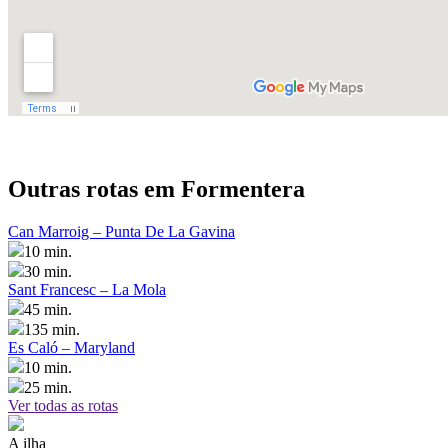
Outras rotas em Formentera
Can Marroig – Punta De La Gavina
10 min.
30 min.
Sant Francesc – La Mola
45 min.
135 min.
Es Caló – Maryland
10 min.
25 min.
Ver todas as rotas
A ilha