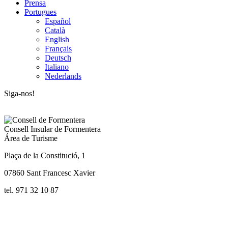
Prensa
Portugues
Español
Català
English
Français
Deutsch
Italiano
Nederlands
Siga-nos!
Consell Insular de Formentera
Área de Turisme
Plaça de la Constitució, 1
07860 Sant Francesc Xavier
tel. 971 32 10 87