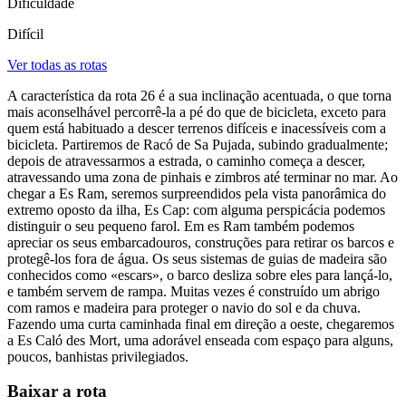
Dificuldade
Difícil
Ver todas as rotas
A característica da rota 26 é a sua inclinação acentuada, o que torna
mais aconselhável percorrê-la a pé do que de bicicleta, exceto para
quem está habituado a descer terrenos difíceis e inacessíveis com a
bicicleta. Partiremos de Racó de Sa Pujada, subindo gradualmente;
depois de atravessarmos a estrada, o caminho começa a descer,
atravessando uma zona de pinhais e zimbros até terminar no mar. Ao
chegar a Es Ram, seremos surpreendidos pela vista panorâmica do
extremo oposto da ilha, Es Cap: com alguma perspicácia podemos
distinguir o seu pequeno farol. Em es Ram também podemos
apreciar os seus embarcadouros, construções para retirar os barcos e
protegê-los fora de água. Os seus sistemas de guias de madeira são
conhecidos como «escars», o barco desliza sobre eles para lançá-lo,
e também servem de rampa. Muitas vezes é construído um abrigo
com ramos e madeira para proteger o navio do sol e da chuva.
Fazendo uma curta caminhada final em direção a oeste, chegaremos
a Es Caló des Mort, uma adorável enseada com espaço para alguns,
poucos, banhistas privilegiados.
Baixar a rota