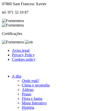
07860 Sant Francesc Xavier
tel. 971 32 10 87
Certificações
Aviso legal
Privacy Policy
Cookies policy
A ilha
Onde está?
Clima e geografia
Aldeias
Praias
Flora e fauna
Mapa Interativo
História