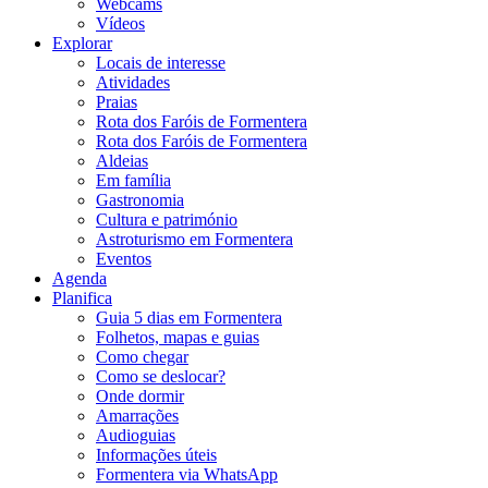
Webcams
Vídeos
Explorar
Locais de interesse
Atividades
Praias
Rota dos Faróis de Formentera
Rota dos Faróis de Formentera
Aldeias
Em família
Gastronomia
Cultura e património
Astroturismo em Formentera
Eventos
Agenda
Planifica
Guia 5 dias em Formentera
Folhetos, mapas e guias
Como chegar
Como se deslocar?
Onde dormir
Amarrações
Audioguias
Informações úteis
Formentera via WhatsApp