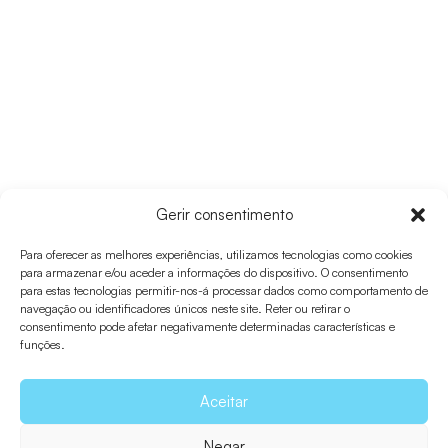
ROTA 31
Gerir consentimento
El Pilar De La Mola –
Para oferecer as melhores experiências, utilizamos tecnologias como cookies
para armazenar e/ou aceder a informações do dispositivo. O consentimento
Sa Cala
para estas tecnologias permitir-nos-á processar dados como comportamento de
navegação ou identificadores únicos neste site. Reter ou retirar o
consentimento pode afetar negativamente determinadas características e
funções.
Aceitar
Negar