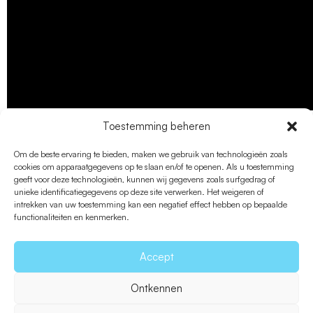
Toestemming beheren
Om de beste ervaring te bieden, maken we gebruik van technologieën zoals
cookies om apparaatgegevens op te slaan en/of te openen. Als u toestemming
geeft voor deze technologieën, kunnen wij gegevens zoals surfgedrag of
unieke identificatiegegevens op deze site verwerken. Het weigeren of
intrekken van uw toestemming kan een negatief effect hebben op bepaalde
functionaliteiten en kenmerken.
Accept
Ontkennen