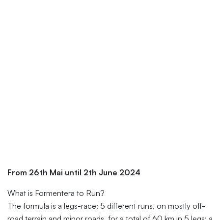
From 26th Mai until 2th June 2024
What is Formentera to Run?
The formula is a legs-race: 5 different runs, on mostly off-
road terrain and minor roads, for a total of 60 km in 5 legs; a