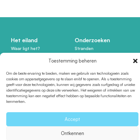
Het eiland
Onderzoeken
Waar ligt het?
Stranden
Klimaat en geografie
Bezienswaardigheden
Toestemming beheren
Dorpen en locaties
Activiteiten
Flora en fauna
Gastronomie
Om de beste ervaring te bieden, maken we gebruik van technologieën zoals
Interactieve kaart
Met het gezin
cookies om apparaatgegevens op te slaan en/of te openen. Als u toestemming
geeft voor deze technologieën, kunnen wij gegevens zoals surfgedrag of unieke
Geschiedenis
Cultuur en erfgoed
identificatiegegevens op deze site verwerken. Het weigeren of intrekken van uw
toestemming kan een negatief effect hebben op bepaalde functionaliteiten en
Agenda
kenmerken.
Plannen
Taal
Accept
Brochures, kaarten en
Español
gidsen
Català
Ontkennen
Bereikbaarheid
English