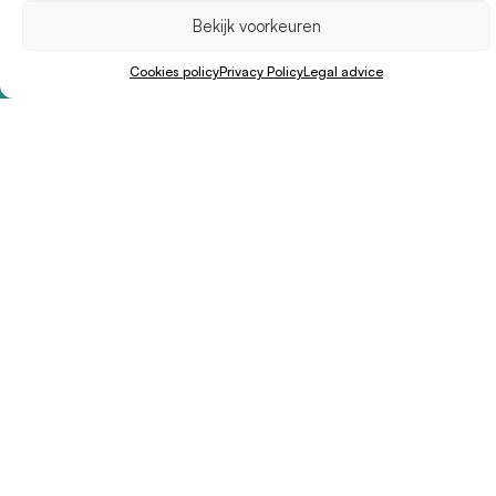
Hoe kunt u zich
Français
Bekijk voorkeuren
verplaatsen?
Deutsch
Waar slapen
Cookies policy
Privacy Policy
Legal advice
Italiano
Ligplaatsen
Nederlands
Audiogidsen
Portugues
Nuttige zaken
Formentera van
WhatsApp
Volg ons!
¡Suscríbete!
Newsletter Profesionales
Add your company to our web directory