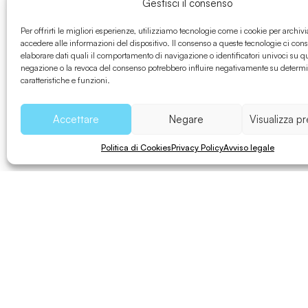
Spiagge
Gestisci il consenso
Per offrirti le migliori esperienze, utilizziamo tecnologie come i cookie per archivi
accedere alle informazioni del dispositivo. Il consenso a queste tecnologie ci cons
elaborare dati quali il comportamento di navigazione o identificatori univoci su qu
negazione o la revoca del consenso potrebbero influire negativamente su determ
caratteristiche e funzioni.
Eventi a Formentera
Accettare
Negare
Visualizza p
Politica di Cookies
Privacy Policy
Avviso legale