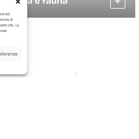
Flora e fauna
are e/o
entirà di
esto sito. La
inate
referenze
Più eventi