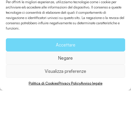
Per offrirti le migliori esperienze, utilizziamo tecnologie come i cookie per
archiviare e/o accedere alle informazioni del dispositivo. Il consenso a queste
tecnologie ci consentirà di elaborare dati quali il comportamento di
navigazione o identificatori univoci su questo sito. La negazione o la revoca del
consenso potrebbero influire negativamente su determinate caratteristiche e
Informazioni utili
funzioni.
Accettare
Come arrivare?
Negare
Condividi
Visualizza preferenze
Politica di Cookies
Privacy Policy
Avviso legale
Invia ad un amico