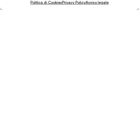
Politica di Cookies
Privacy Policy
Avviso legale
Invia ad un amico