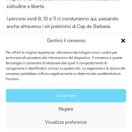
solitudine e libertà.
I percorsi verdi 8, 10 e 11 ci condurranno qui, passando
anche attraverso i siti preistorici di Cap de Barbaria.
Gestisci il consenso
Torna a Luoghi di interesse
Per offrirti le migliori esperienze, utilizziamo tecnologie come i cookie per
archiviare e/o accedere alle informazioni del dispositivo. Il consenso a queste
tecnologie ci consentirà di elaborare dati quali il comportamento di
navigazione o identificatori univoci su questo sito. La negazione o la revoca del
consenso potrebbero influire negativamente su determinate caratteristiche e
Informazioni utili
funzioni.
Accettare
Come arrivare?
Negare
Condividi
Visualizza preferenze